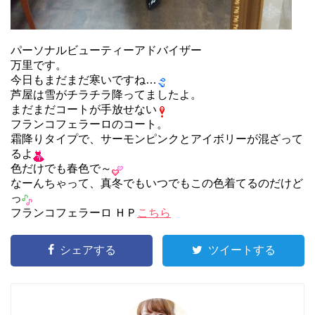
パーソナルビューティーアドバイザー
万里です。
今日もまだまだ寒いですね…
芦屋は雪がチラチラ降ってましたよ。
まだまだコートが手放せない
フランコフェラーロのコート。
霜降りタイプで、サーモンピンクとアイボリーが混ざって
るよ
色だけでも春色で～
なーんちゃって、真冬でもいつでもこの色着てるのだけど
っ
フランコフェラーロ ＨＰ
こちら
シェアする
ツイートする