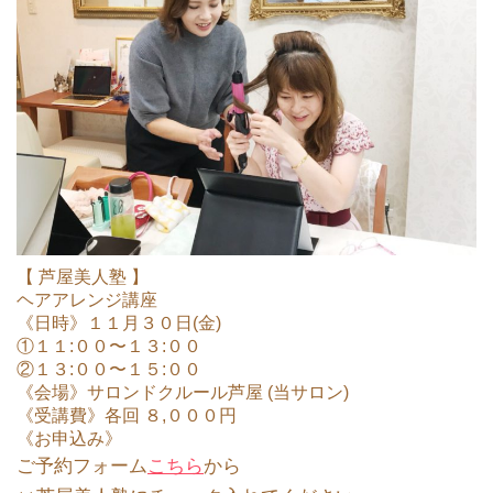
【 芦屋美人塾 】
ヘアアレンジ講座
《日時》１１月３０日(金)
①１１:００〜１３:００
②１３:００〜１５:００
《会場》サロンドクルール芦屋 (当サロン)
《受講費》各回 ８,０００円
《お申込み》
ご予約フォー
ム
こちら
から