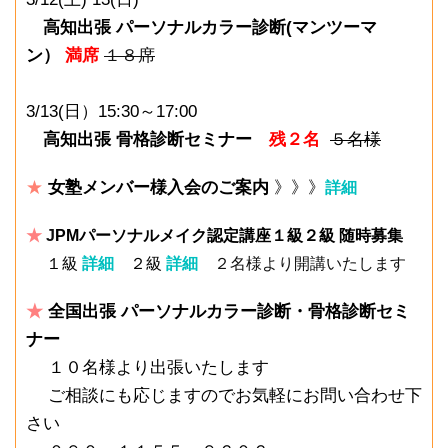
高知出張 パーソナルカラー診断(マンツーマ
ン）
満席
１８席
3/13(日）15:30～17:00
高知出張 骨格診断セミナー
残２名
５名様
★
女塾メンバー様入会のご案内
》》》
詳細
★
J
PMパーソナルメイク認定講座１級２級 随時募集
１級
詳細
２級
詳細
２名様より開講いたします
★
全国出張 パーソナルカラー診断・骨格診断セミ
ナー
１０名様より出張いたします
ご相談にも応じますのでお気軽にお問い合わせ下
さい