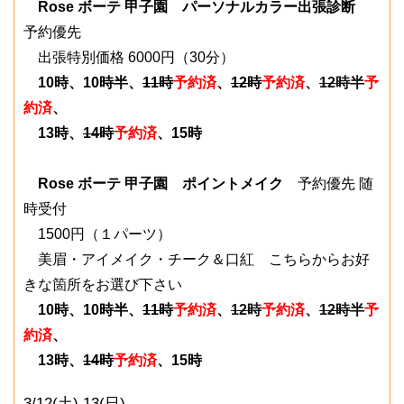
Rose ボーテ 甲子園 パーソナルカラー出張診断
予約優先
出張特別価格 6000円（30分）
10時、10時半、
11時
予約済
、
12時
予約済
、
12時半
予
約済
、
13時、
14時
予約済
、15時
Rose ボーテ 甲子園 ポイントメイク
予約優先 随
時受付
1500円（１パーツ）
美眉・アイメイク・チーク＆口紅 こちらからお好
きな箇所をお選び下さい
10時、10時半、
11時
予約済
、
12時
予約済
、
12時半
予
約済
、
13時、
14時
予約済
、15時
3/12(土) 13(日)