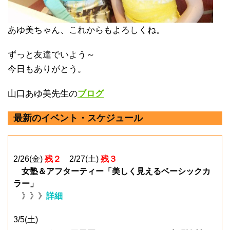
あゆ美ちゃん、これからもよろしくね。
ずっと友達でいよう～
今日もありがとう。
山口あゆ美先生の
ブログ
最新のイベント・スケジュール
2/26(金)
残２
2/27(土)
残３
女塾＆アフターティー「美しく見えるベーシックカ
ラー」
》》》
詳細
3/5(土)