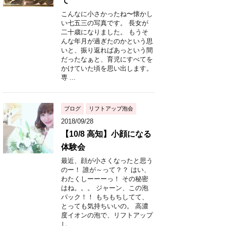
て
こんなに小さかったね〜懐かし
い七五三の写真です。 長女が
二十歳になりました。 もうそ
んな年月が過ぎたのかという思
いと、振り返ればあっという間
だったなぁと、育児にすべてを
かけていた頃を思い出します。
専 ...
ブログ
リフトアップ泡会
2018/09/28
【10/8 高知】小顔になる
体験会
最近、顔が小さくなったと思う
のー！ 誰が～って？？ はい、
わたくしーーーっ！ その秘密
はね。。。 ジャーン、この泡
パック！！ もちもちしてて、
とっても気持ちいいの。 高濃
度イオンの泡で、リフトアップ
し ...