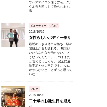
てヘアアイロン使う方も、クル
クル巻き髪にして帰られます。
講 ...
ビューティー
ブログ
2018/10/19
女性らしいボディー作り
最近めっきり体力が落ち、駅の
階段上がると疲れる。 風邪ひ
いたらなかなか治らない。 ど
うなってんだー。 このままだ
と老化まっしぐら。 完全に運
動不足と体力不足です。 なに
かやらないと…とずっと思って
いな ...
ブログ
2018/10/02
二十歳のお誕生日を迎え