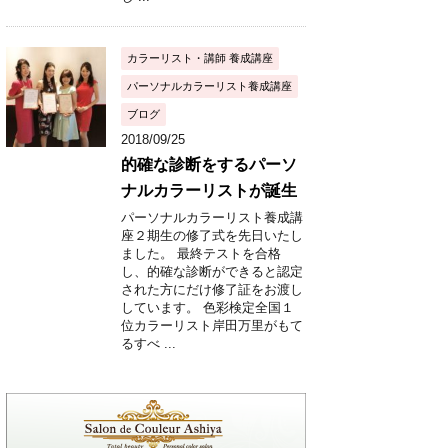
カラーリスト・講師 養成講座
パーソナルカラーリスト養成講座
ブログ
2018/09/25
的確な診断をするパーソ
ナルカラーリストが誕生
パーソナルカラーリスト養成講
座２期生の修了式を先日いたし
ました。 最終テストを合格
し、的確な診断ができると認定
された方にだけ修了証をお渡し
しています。 色彩検定全国１
位カラーリスト岸田万里がもて
るすべ ...