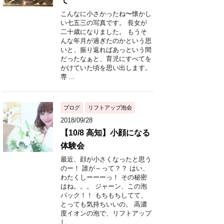
て
こんなに小さかったね〜懐かし
い七五三の写真です。 長女が
二十歳になりました。 もうそ
んな年月が過ぎたのかという思
いと、振り返ればあっという間
だったなぁと、育児にすべてを
かけていた頃を思い出します。
専 ...
ブログ
リフトアップ泡会
2018/09/28
【10/8 高知】小顔になる
体験会
最近、顔が小さくなったと思う
のー！ 誰が～って？？ はい、
わたくしーーーっ！ その秘密
はね。。。 ジャーン、この泡
パック！！ もちもちしてて、
とっても気持ちいいの。 高濃
度イオンの泡で、リフトアップ
し ...