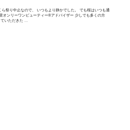
くら祭り中止なので、 いつもより静かでした。 でも桜はいつも通
万里オンリーワンビューティー®アドバイザー 少しでも多くの方
いただきた ...