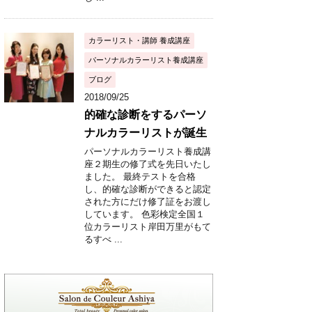
カラーリスト・講師 養成講座
パーソナルカラーリスト養成講座
ブログ
2018/09/25
的確な診断をするパーソ
ナルカラーリストが誕生
パーソナルカラーリスト養成講
座２期生の修了式を先日いたし
ました。 最終テストを合格
し、的確な診断ができると認定
された方にだけ修了証をお渡し
しています。 色彩検定全国１
位カラーリスト岸田万里がもて
るすべ ...