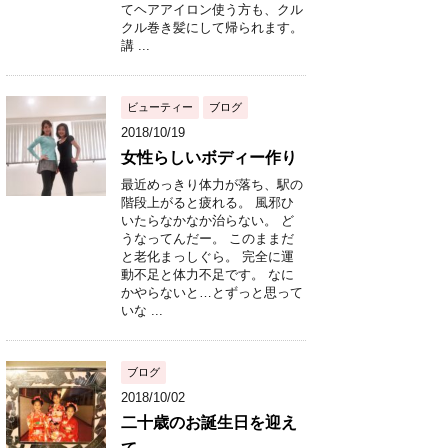
てヘアアイロン使う方も、クル
クル巻き髪にして帰られます。
講 ...
ビューティー
ブログ
2018/10/19
女性らしいボディー作り
最近めっきり体力が落ち、駅の
階段上がると疲れる。 風邪ひ
いたらなかなか治らない。 ど
うなってんだー。 このままだ
と老化まっしぐら。 完全に運
動不足と体力不足です。 なに
かやらないと…とずっと思って
いな ...
ブログ
2018/10/02
二十歳のお誕生日を迎え