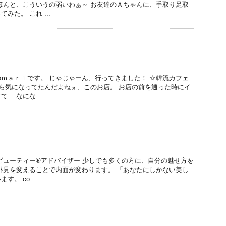
ほんと、こういうの弱いわぁ～ お友達のＡちゃんに、手取り足取
みた。 これ ...
ｍａｒｉです。 じゃじゃーん、行ってきました！ ☆韓流カフェ
から気になってたんだよねぇ、このお店。 お店の前を通った時にイ
… なにな ...
ビューティー®アドバイザー 少しでも多くの方に、自分の魅せ方を
外見を変えることで内面が変わります。 「あなたにしかない美し
。 co ...