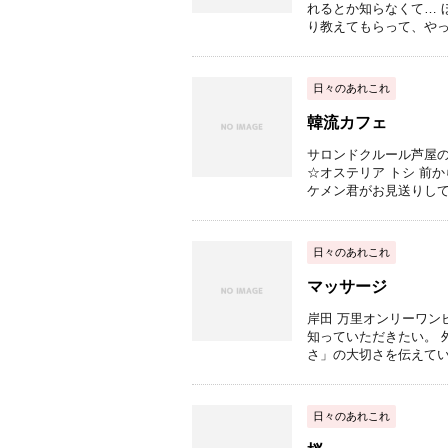
れるとか知らなくて… 
り教えてもらって、やって
日々のあれこれ
韓流カフェ
サロンドクルール芦屋の
☆オステリア トシ 前
ケメン君がお見送りしてて
日々のあれこれ
マッサージ
岸田 万里オンリーワン
知っていただきたい。 
さ」の大切さを伝えています
日々のあれこれ