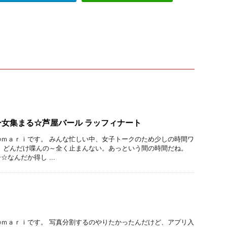
女集まる☆芦屋バール ラッフィナート
ｍａｒｉです。 みんな忙しい中、女子トークのため少しの時間ワ
 どんだけ喋んの～全く止まんない。あっという間の時間だね。
なんだか得し ...
ｍａｒｉです。 写真分割するのやりたかったんだけど、アプリ入