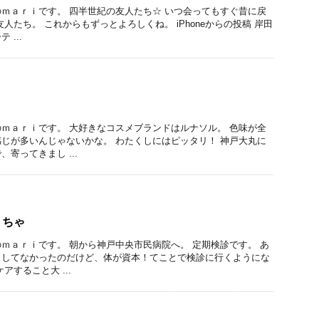
ｍａｒｉです。 四半世紀の友人たち☆ いつ会ってもすぐ昔に戻
人たち。 これからもずっとよろしくね。 iPhoneからの投稿 岸田
...
ｍａｒｉです。 大好きなコスメブランドはルナソル。 色味が全
じが多いんじゃないかな。 わたくしにはピッタリ！ 神戸大丸に
寄ってきまし ...
くちゃ
ｍａｒｉです。 朝から神戸中央市民病院へ。 定期検診です。 あ
としてなかったのだけど、体が資本！てことで検診に行くようにな
アすること大 ...