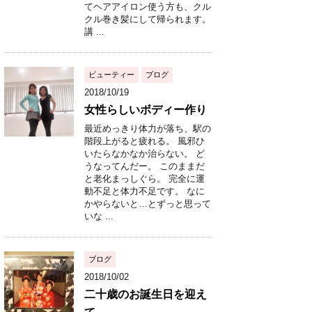
てヘアアイロン使う方も、クル
クル巻き髪にして帰られます。
講 ...
ビューティー
ブログ
2018/10/19
女性らしいボディー作り
最近めっきり体力が落ち、駅の
階段上がると疲れる。 風邪ひ
いたらなかなか治らない。 ど
うなってんだー。 このままだ
と老化まっしぐら。 完全に運
動不足と体力不足です。 なに
かやらないと…とずっと思って
いな ...
ブログ
2018/10/02
二十歳のお誕生日を迎え