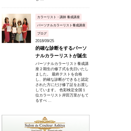
カラーリスト・講師 養成講座
パーソナルカラーリスト養成講座
ブログ
2018/09/25
的確な診断をするパーソ
ナルカラーリストが誕生
パーソナルカラーリスト養成講
座２期生の修了式を先日いたし
ました。 最終テストを合格
し、的確な診断ができると認定
された方にだけ修了証をお渡し
しています。 色彩検定全国１
位カラーリスト岸田万里がもて
るすべ ...