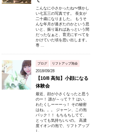
て
こんなに小さかったね〜懐かし
い七五三の写真です。 長女が
二十歳になりました。 もうそ
んな年月が過ぎたのかという思
いと、振り返ればあっという間
だったなぁと、育児にすべてを
かけていた頃を思い出します。
専 ...
ブログ
リフトアップ泡会
2018/09/28
【10/8 高知】小顔になる
体験会
最近、顔が小さくなったと思う
のー！ 誰が～って？？ はい、
わたくしーーーっ！ その秘密
はね。。。 ジャーン、この泡
パック！！ もちもちしてて、
とっても気持ちいいの。 高濃
度イオンの泡で、リフトアップ
し ...