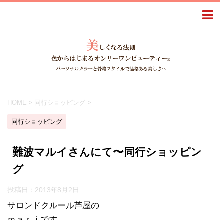
HOME
>
同行ショッピング
>
同行ショッピング
難波マルイさんにて〜同行ショッピン
グ
投稿日：
2013年8月2日
サロンドクルール芦屋の
ｍａｒｉです。