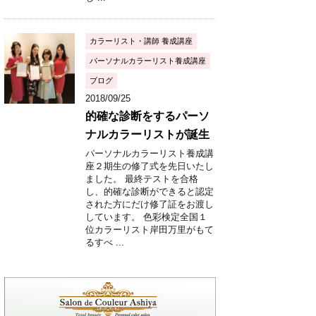
カラーリスト・講師 養成講座
パーソナルカラーリスト養成講座
ブログ
2018/09/25
的確な診断をするパーソ
ナルカラーリストが誕生
パーソナルカラーリスト養成講
座２期生の修了式を先日いたし
ました。 最終テストを合格
し、的確な診断ができると認定
された方にだけ修了証をお渡し
しています。 色彩検定全国１
位カラーリスト岸田万里がもて
るすべ ...