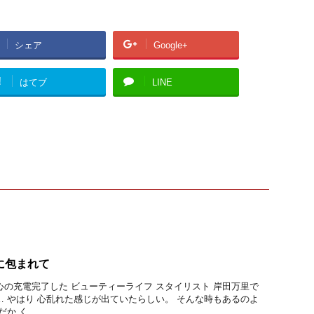
シェア
Google+
!
はてブ
LINE
に包まれて
心の充電完了した ビューティーライフ スタイリスト 岸田万里で
… やはり 心乱れた感じが出ていたらしい。 そんな時もあるのよ
 く ...