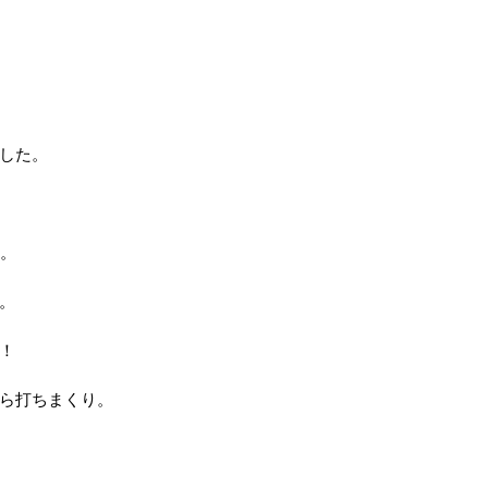
。
した。
り。
。
！
ら打ちまくり。