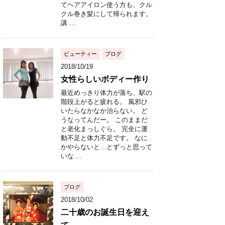
てヘアアイロン使う方も、クル
クル巻き髪にして帰られます。
講 ...
ビューティー
ブログ
2018/10/19
女性らしいボディー作り
最近めっきり体力が落ち、駅の
階段上がると疲れる。 風邪ひ
いたらなかなか治らない。 ど
うなってんだー。 このままだ
と老化まっしぐら。 完全に運
動不足と体力不足です。 なに
かやらないと…とずっと思って
いな ...
ブログ
2018/10/02
二十歳のお誕生日を迎え