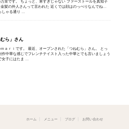
万里です。 ちょっと、寒すぎじゃない ファーストールを真知子
金髪の外人さんって言われた 近くでは顔はのっぺりなんでね…
しゃる通り ...
「つねむら」さん
ｍａｒｉです。 最近、オープンされた「つねむら」さん。 とっ
創作中華な感じでフレンチテイスト入った中華とでも言いましょう
女子にはたま ...
ホーム
メニュー
ブログ
お問い合わせ