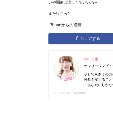
いや闇練は涼しくていいね～
また行こっと。
iPhoneからの投稿
シェアする
岸田 万里
オンリーワンビュ
少しでも多くの方
外見を変えること
「あなたにしかな
couleur-ashiya.com