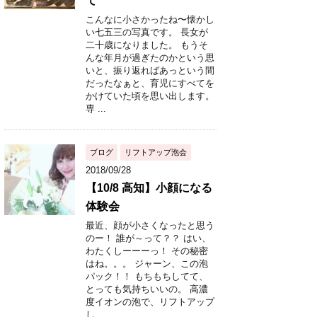
て
こんなに小さかったね〜懐かし
い七五三の写真です。 長女が
二十歳になりました。 もうそ
んな年月が過ぎたのかという思
いと、振り返ればあっという間
だったなぁと、育児にすべてを
かけていた頃を思い出します。
専 ...
ブログ
リフトアップ泡会
2018/09/28
【10/8 高知】小顔になる
体験会
最近、顔が小さくなったと思う
のー！ 誰が～って？？ はい、
わたくしーーーっ！ その秘密
はね。。。 ジャーン、この泡
パック！！ もちもちしてて、
とっても気持ちいいの。 高濃
度イオンの泡で、リフトアップ
し ...